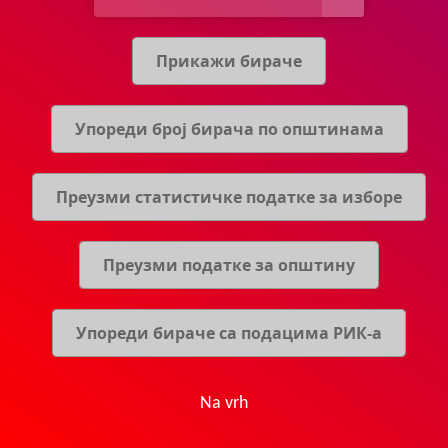
Прикажи бираче
Упореди број бирача по општинама
Преузми статистичке податке за изборе
Преузми податке за општину
Упореди бираче са подацима РИК-a
Na vrh